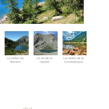
Le vallon du
Le col de la
La vallée de la
Boréon
cayolle
Gordolasque