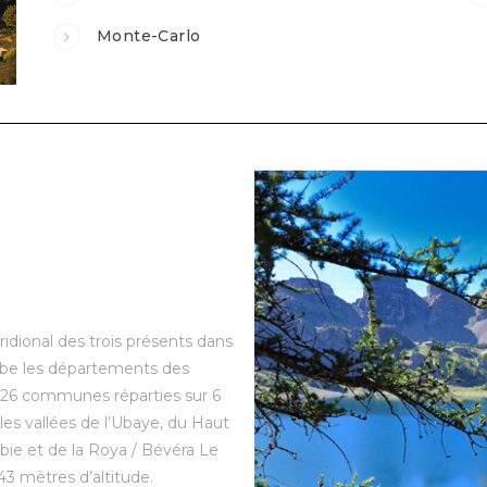
Monte-Carlo
idional des trois présents dans
ambe les départements des
 26 communes réparties sur 6
 les vallées de l’Ubaye, du Haut
ubie et de la Roya / Bévéra Le
43 mètres d’altitude.