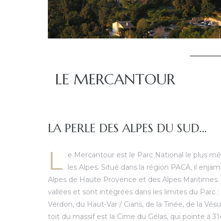
LE MERCANTOUR
LA PERLE DES ALPES DU SUD...
L
e Mercantour est le Parc National le plus mér
les Alpes. Situé dans la région PACA, il enj
Alpes de Haute Provence et des Alpes Maritimes.
vallées et sont intégrées dans les limites du Parc :
Verdon, du Haut-Var / Cians, de la Tinée, de la Vés
toit du massif est la Cime du Gélas, qui pointe à 31