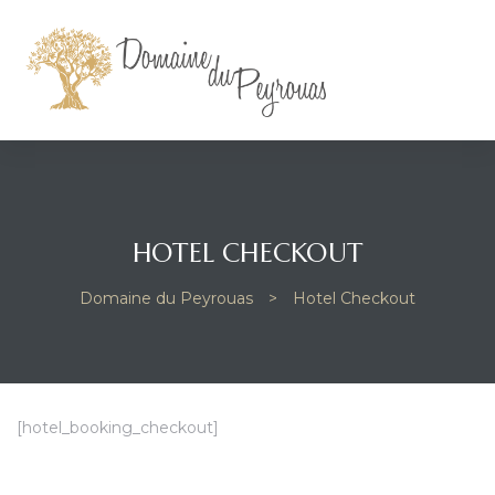
HOTEL CHECKOUT
Domaine du Peyrouas
>
Hotel Checkout
[hotel_booking_checkout]